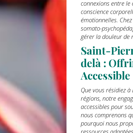
connexions entre le c
conscience corporell
émotionnelles. Chez 
somato-psychopédag
gérer la douleur de 
Saint-Pier
delà : Off
Accessible
Que vous résidiez à
régions, notre engag
accessibles pour sou
nous comprenons que
pourquoi nous propo
ressources adaptées 