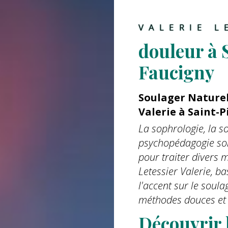
VALERIE L
douleur à 
Faucigny
Soulager Naturel
Valerie à Saint-
La sophrologie, la s
psychopédagogie son
pour traiter divers
Letessier Valerie, b
l'accent sur le soul
méthodes douces et 
Découvrir l