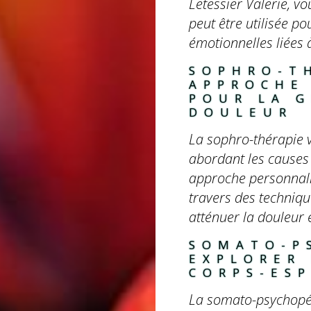
Letessier Valerie, 
peut être utilisée po
émotionnelles liées 
SOPHRO-TH
APPROCHE
POUR LA G
DOULEUR
La sophro-thérapie v
abordant les causes
approche personnalis
travers des techniqu
atténuer la douleur e
SOMATO-P
EXPLORER
CORPS-ESP
La somato-psychopéd