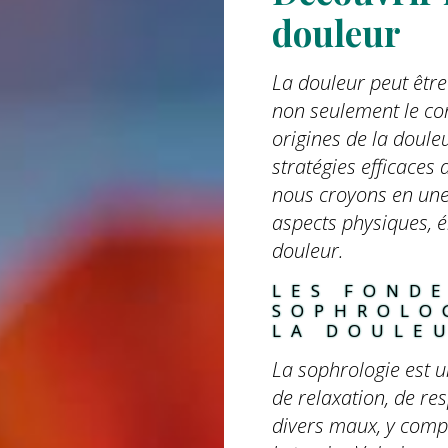
douleur
La douleur peut être
non seulement le cor
origines de la doule
stratégies efficaces
nous croyons en une
aspects physiques, 
douleur.
LES FOND
SOPHROLO
LA DOULE
La sophrologie est u
de relaxation, de re
divers maux, y compr