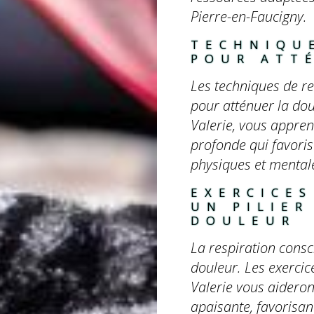
Pierre-en-Faucigny.
TECHNIQU
POUR ATT
Les techniques de r
pour atténuer la dou
Valerie, vous appre
profonde qui favoris
physiques et mentale
EXERCICES
UN PILIER
DOULEUR
La respiration consc
douleur. Les exercic
Valerie vous aideron
apaisante, favorisan