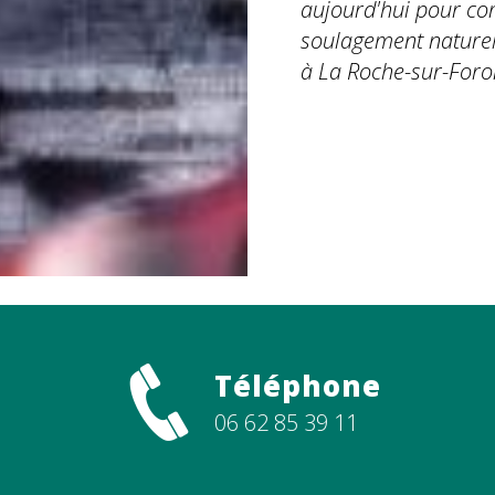
aujourd'hui pour co
soulagement naturel
à La Roche-sur-Foron
En savoir plu
Téléphone
06 62 85 39 11