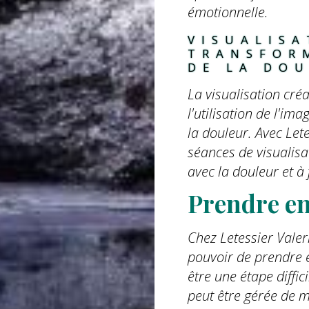
émotionnelle.
VISUALISA
TRANSFOR
DE LA DO
La visualisation cré
l'utilisation de l'i
la douleur. Avec Let
séances de visualisa
avec la douleur et à 
Prendre en
Chez Letessier Valer
pouvoir de prendre 
être une étape diffic
peut être gérée de 