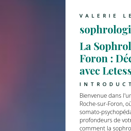
VALERIE L
sophrologi
La Sophrol
Foron : Déc
avec Letess
INTRODUC
Bienvenue dans l'un
Roche-sur-Foron, où
somato-psychopédag
profondeurs de votr
comment la sophrol