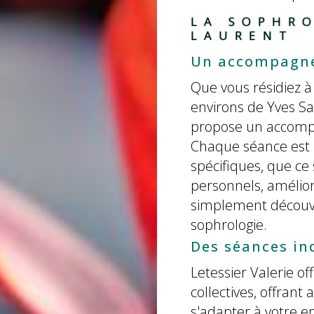
LA SOPHRO
LAURENT
Un accompagne
Que vous résidiez à
environs de Yves Sa
propose un accomp
Chaque séance est 
spécifiques, que ce
personnels, amélior
simplement découvri
sophrologie.
Des séances ind
Letessier Valerie of
collectives, offrant 
s'adapter à votre e