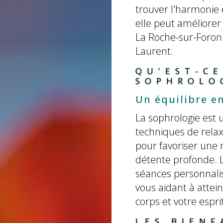
trouver l'harmonie 
elle peut améliorer 
La Roche-sur-Foron 
Laurent.
QU'EST-CE
SOPHROLO
Un équilibre en
La sophrologie est 
techniques de relaxa
pour favoriser une
détente profonde. L
séances personnalis
vous aidant à attei
corps et votre esprit
LES BIENF