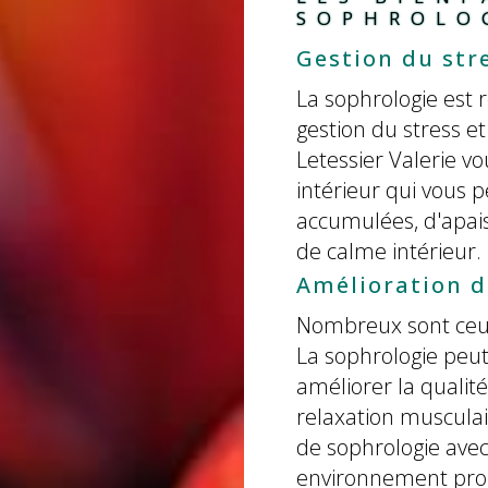
SOPHROLO
Gestion du stre
La sophrologie est r
gestion du stress et
Letessier Valerie 
intérieur qui vous 
accumulées, d'apais
de calme intérieur.
Amélioration d
Nombreux sont ceux
La sophrologie peut
améliorer la qualité
relaxation musculair
de sophrologie avec 
environnement prop