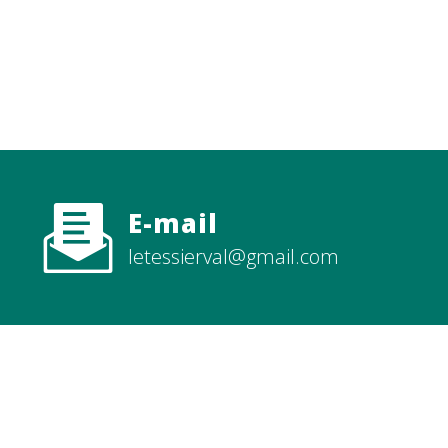
s
Contactez-nous
E-mail
letessierval@gmail.com