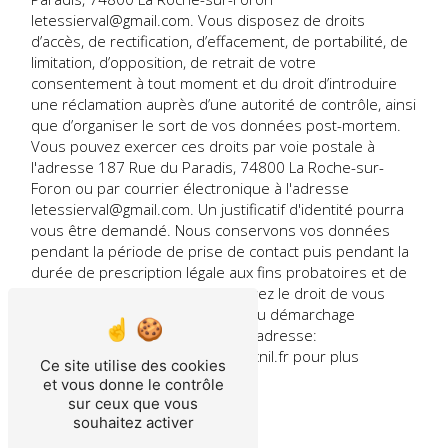
letessierval@gmail.com. Vous disposez de droits
d’accès, de rectification, d’effacement, de portabilité, de
limitation, d’opposition, de retrait de votre
consentement à tout moment et du droit d’introduire
une réclamation auprès d’une autorité de contrôle, ainsi
que d’organiser le sort de vos données post-mortem.
Vous pouvez exercer ces droits par voie postale à
l'adresse 187 Rue du Paradis, 74800 La Roche-sur-
Foron ou par courrier électronique à l'adresse
letessierval@gmail.com. Un justificatif d'identité pourra
vous être demandé. Nous conservons vos données
pendant la période de prise de contact puis pendant la
durée de prescription légale aux fins probatoires et de
gestion des contentieux. Vous avez le droit de vous
inscrire sur la liste d'opposition au démarchage
téléphonique, disponible à cette adresse:
Bloctel.gouv.fr
. Consultez le site cnil.fr pour plus
Ce site utilise des cookies
d’informations sur vos droits.
et vous donne le contrôle
sur ceux que vous
souhaitez activer