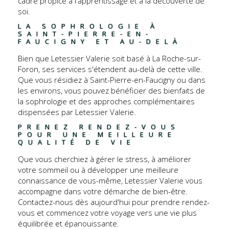
cadre propice à l'apprentissage et à la découverte de
soi.
LA SOPHROLOGIE À 
SAINT-PIERRE-EN-
FAUCIGNY ET AU-DELÀ
Bien que Letessier Valerie soit basé à La Roche-sur-
Foron, ses services s'étendent au-delà de cette ville.
Que vous résidiez à Saint-Pierre-en-Faucigny ou dans
les environs, vous pouvez bénéficier des bienfaits de
la sophrologie et des approches complémentaires
dispensées par Letessier Valerie.
PRENEZ RENDEZ-VOUS 
POUR UNE MEILLEURE 
QUALITÉ DE VIE
Que vous cherchiez à gérer le stress, à améliorer
votre sommeil ou à développer une meilleure
connaissance de vous-même, Letessier Valerie vous
accompagne dans votre démarche de bien-être.
Contactez-nous dès aujourd'hui pour prendre rendez-
vous et commencez votre voyage vers une vie plus
équilibrée et épanouissante.