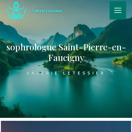
Panneau de gestion des cookies
Valerie Letessier
sophrologue Saint-Pierre-en-
Faucigny
VALERIE LETESSIER